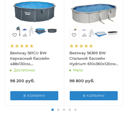
Bestway 561CU BW
Bestway 56369 BW
Каркасный бассейн
Стальной бассейн
488х130см,
Hydrium 610х360х120см,
композитный, 21490л,
19929л, песч.фил.-нас
Достаточно
Мало
песч.фил.-нас. 5678л\ч,
5678л/ч, лестн, тент,
лестн, тент, подст, дисп.
подст.
98 200
руб.
98 800
руб.
В КОРЗИНУ
В КОРЗИНУ