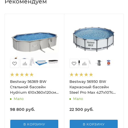
Рекомендуем
Bestway 56369 BW
Bestway 56950 BW
Стальной бассейн
Каркасный бассейн
Hydrium 610х360х120см,
Steel Pro Max 427х107см,
19929л, песч.фил.-нас
13030л, фил.-насос
Мало
Мало
5678л/ч, лестн, тент,
3028л/ч, лестница, тент
подст.
98 800
руб.
22 500
руб.
В КОРЗИНУ
В КОРЗИНУ