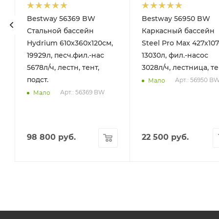
Bestway 56369 BW
Bestway 56950 BW
Стальной бассейн
Каркасный бассейн
Hydrium 610х360х120см,
Steel Pro Max 427х107
19929л, песч.фил.-нас
13030л, фил.-насос
5678л/ч, лестн, тент,
3028л/ч, лестница, т
подст.
Арт.: 56950 B
Мало
Арт.: 56369 BW
Мало
98 800
руб.
22 500
руб.