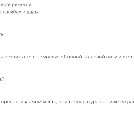
месте ремонта
 изгибах и швах
ь.
ьно сшить его с помощью обычной тканевой нити и игол
ей.
роветриваемом месте, при температуре не ниже 15 гра