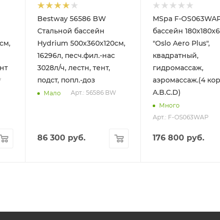
Bestway 56586 BW
MSpa F-OS063WAP
Стальной бассейн
бассейн 180х180х
см,
Hydrium 500х360х120см,
"Oslo Aero Plus",
16296л, песч.фил.-нас
квадратный,
ент
3028л/ч, лестн, тент,
гидромассаж,
подст, попл.-доз
аэромассаж.(4 ко
W
A.B.C.D)
Арт.: 56586 BW
Мало
Много
Арт.: F-OS063WAP
86 300
руб.
176 800
руб.