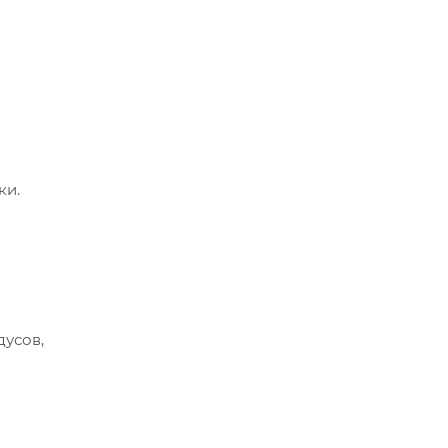
ки.
дусов,