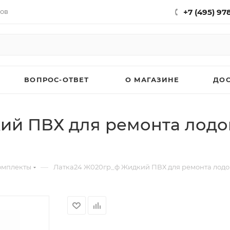
нов
+7 (495) 97
ВОПРОС-ОТВЕТ
О МАГАЗИНЕ
ДО
й ПВХ для ремонта лодок,
—
омплекты
Латка24 Ж020гр_ф Жидкий ПВХ для ремонта лодок,