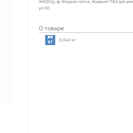
Ж020гр_ф, Жидкая латка, Жидкий ПВХ для ремо
уп.90
О товаре
0,040 кг.