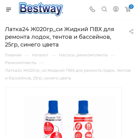
0
Латка24 Ж020гр_си Жидкий ПВХ для
ремонта лодок, тентов и бассейнов,
25гр, синего цвета
—
—
—
Главная
Каталог
Насосы, ремкомплекты
—
Ремкомплекты
Латка24 Ж020гр_си Жидкий ПВХ для ремонта лодок, тентов
и бассейнов, 25гр, синего цвета