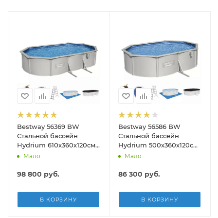
Bestway 56369 BW
Bestway 56586 BW
Стальной бассейн
Стальной бассейн
Hydrium 610х360х120см,
Hydrium 500х360х120см,
19929л, песч.фил.-нас
16296л, песч.фил.-нас
Мало
Мало
5678л/ч, лестн, тент,
3028л/ч, лестн, тент,
подст.
подст, попл.-доз
98 800
руб.
86 300
руб.
В КОРЗИНУ
В КОРЗИНУ