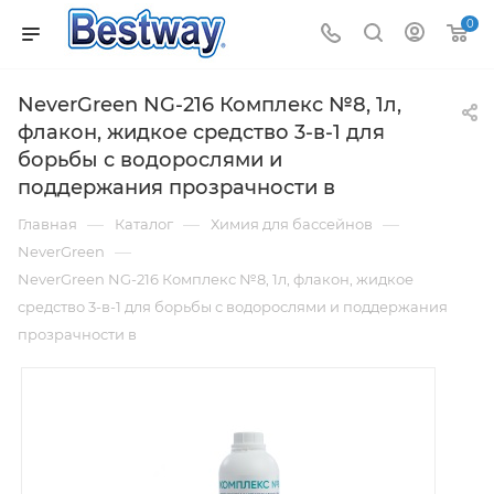
0
NeverGreen NG-216 Комплекс №8, 1л,
флакон, жидкое средство 3-в-1 для
борьбы с водорослями и
поддержания прозрачности в
—
—
—
Главная
Каталог
Химия для бассейнов
—
NeverGreen
NeverGreen NG-216 Комплекс №8, 1л, флакон, жидкое
средство 3-в-1 для борьбы с водорослями и поддержания
прозрачности в