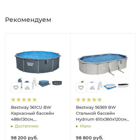
Рекомендуем
Bestway 561CU BW
Bestway 56369 BW
Каркасный бассейн
Стальной бассейн
488х130см,
Hydrium 610х360х120см,
композитный, 21490л,
19929л, песч.фил.-нас
Достаточно
Мало
песч.фил.-нас. 5678л\ч,
5678л/ч, лестн, тент,
лестн, тент, подст, дисп.
подст.
98 200
руб.
98 800
руб.