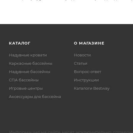
КАТАЛОГ
О МАГАЗИНЕ
Надувные кровати
Новости
Каркасные бассейны
Статьи
Надувные бассейны
Вопрос-ответ
СПА бассейны
Инструкции
Игровые центры
Каталоги Bestway
Аксессуары для бассейна
Информация на сайте несёт исключительно справоч