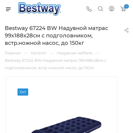
0
Bestway 67224 BW Надувной матрас
99х188х28см с подголовником,
встр.ножной насос, до 150кг
—
—
—
Главная
Каталог
Надувная мебель
Bestway 67224 BW Надувной матрас 99х188х28см с
подголовником, встр.ножной насос, до 150кг
Хит