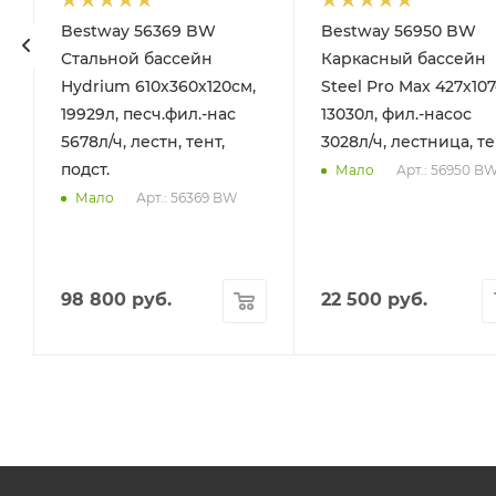
Bestway 56369 BW
Bestway 56950 BW
Стальной бассейн
Каркасный бассейн
Hydrium 610х360х120см,
Steel Pro Max 427х107
19929л, песч.фил.-нас
13030л, фил.-насос
5678л/ч, лестн, тент,
3028л/ч, лестница, т
подст.
Арт.: 56950 B
Мало
Арт.: 56369 BW
Мало
98 800
руб.
22 500
руб.