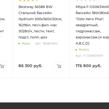
Bestway 56586 BW
MSpa F-OS063WAP
Стальной бассейн
бассейн 180х180х
см,
Hydrium 500х360х120см,
"Oslo Aero Plus",
16296л, песч.фил.-нас
квадратный,
ент
3028л/ч, лестн, тент,
гидромассаж,
подст, попл.-доз
аэромассаж.(4 ко
W
A.B.C.D)
Арт.: 56586 BW
Мало
Много
Арт.: F-OS063WAP
86 300
руб.
176 800
руб.