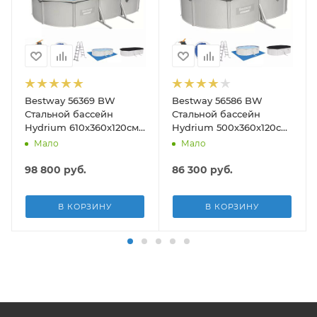
Bestway 56369 BW
Bestway 56586 BW
Стальной бассейн
Стальной бассейн
Hydrium 610х360х120см,
Hydrium 500х360х120см,
19929л, песч.фил.-нас
16296л, песч.фил.-нас
Мало
Мало
5678л/ч, лестн, тент,
3028л/ч, лестн, тент,
подст.
подст, попл.-доз
98 800
руб.
86 300
руб.
В КОРЗИНУ
В КОРЗИНУ