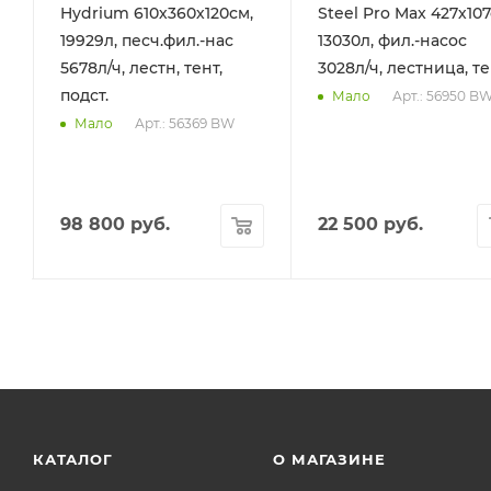
Hydrium 610х360х120см,
Steel Pro Max 427х107
19929л, песч.фил.-нас
13030л, фил.-насос
5678л/ч, лестн, тент,
3028л/ч, лестница, т
подст.
Арт.: 56950 B
Мало
Арт.: 56369 BW
Мало
98 800
руб.
22 500
руб.
КАТАЛОГ
О МАГАЗИНЕ