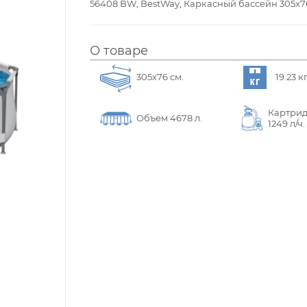
56408 BW, BestWay, Каркасный бассейн 305х76 с
О товаре
305х76 см.
19.23 кг
Картри
Объем 4678 л.
1249 л/ч.