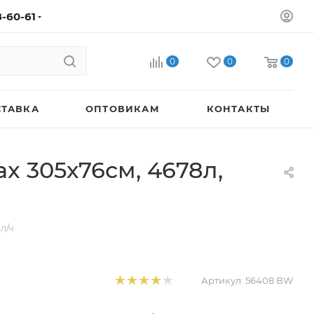
8-60-61
0
0
0
СТАВКА
ОПТОВИКАМ
КОНТАКТЫ
x 305х76см, 4678л,
л/ч
Артикул:
56408 BW