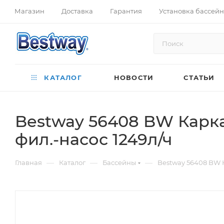
Магазин
Доставка
Гарантия
Установка бассей
КАТАЛОГ
НОВОСТИ
СТАТЬИ
Bestway 56408 BW Карка
фил.-насос 1249л/ч
—
—
—
Главная
Каталог
Бассейны
Bestway 56408 BW К