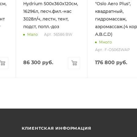
см,
Hydrium 500х360х120см,
"Oslo Aero Plus",
16296л, песч.фил.-нас
квадратный,
ент
3028л/ч, лестн, тент,
гидромассаж,
подст, попл.-доз
аэромассаж.(4 ко
W
A.B.C.D)
Арт.: 56586 BW
Мало
Много
Арт.: F-OS063WAP
86 300
руб.
176 800
руб.
КЛИЕНТСКАЯ ИНФОРМАЦИЯ