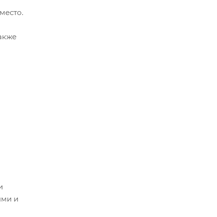
место.
также
и
ями и