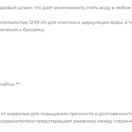
довый шланг, что дает возможность слить воду в любое 
тельностью 1249 л/ч для очистки и циркуляции воды, а 
ючения к бассейну.
raPlus ™.
й от коррозии для повышения прочности и долговечност
 соединителями предотвращает ржавчину между стержн