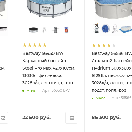
Bestway 56950 BW
Bestway 56586 B
Каркасный бассейн
Стальной бассейн
см,
Steel Pro Max 427х107см,
Hydrium 500х360х
13030л, фил.-насос
16296л, песч.фил.-
3028л/ч, лестница, тент
3028л/ч, лестн, тен
подст, попл.-доз
Арт.: 56950 BW
Мало
W
Арт.: 5658
Мало
22 500
руб.
86 300
руб.