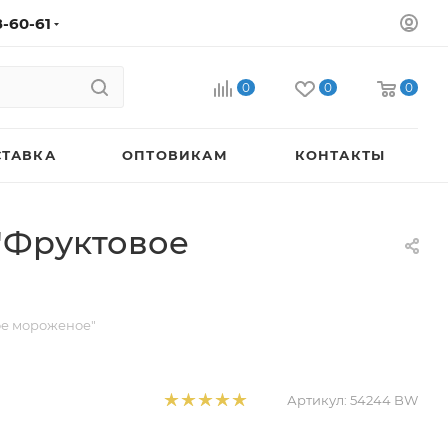
8-60-61
0
0
0
СТАВКА
ОПТОВИКАМ
КОНТАКТЫ
 "Фруктовое
ое мороженое"
Артикул:
54244 BW