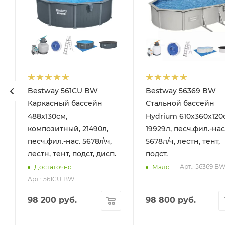
Bestway 561CU BW
Bestway 56369 BW
Каркасный бассейн
Стальной бассейн
488х130см,
Hydrium 610х360х120
композитный, 21490л,
19929л, песч.фил.-нас
песч.фил.-нас. 5678л\ч,
5678л/ч, лестн, тент,
лестн, тент, подст, дисп.
подст.
Арт.: 56369 B
Достаточно
Мало
Арт.: 561CU BW
98 200
руб.
98 800
руб.