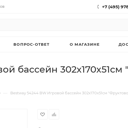
нов
+7 (495) 97
ВОПРОС-ОТВЕТ
О МАГАЗИНЕ
ДО
ой бассейн 302x170x51см
—
Bestway 54244 BW Игровой бассейн 302x170x51см "Фруктов