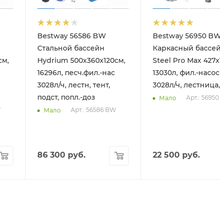
Bestway 56586 BW
Bestway 56950 B
Стальной бассейн
Каркасный бассе
см,
Hydrium 500х360х120см,
Steel Pro Max 427х
16296л, песч.фил.-нас
13030л, фил.-насос
3028л/ч, лестн, тент,
3028л/ч, лестница,
подст, попл.-доз
Арт.: 5695
Мало
W
Арт.: 56586 BW
Мало
86 300
руб.
22 500
руб.