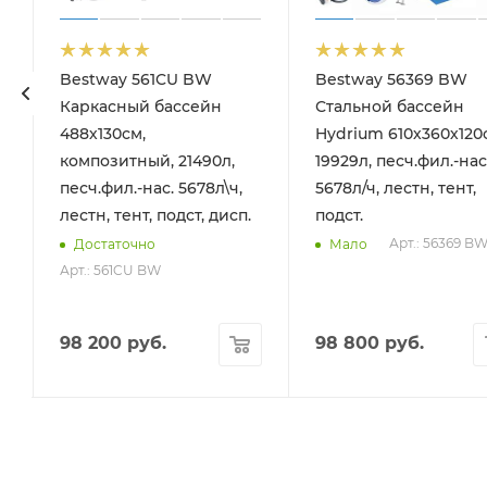
Bestway 561CU BW
Bestway 56369 BW
Каркасный бассейн
Стальной бассейн
488х130см,
Hydrium 610х360х120
композитный, 21490л,
19929л, песч.фил.-нас
песч.фил.-нас. 5678л\ч,
5678л/ч, лестн, тент,
лестн, тент, подст, дисп.
подст.
Арт.: 56369 B
Достаточно
Мало
Арт.: 561CU BW
98 200
руб.
98 800
руб.