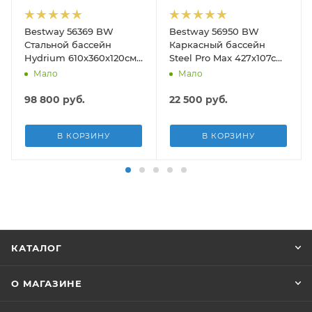
Bestway 56369 BW
Bestway 56950 BW
190см)
Стальной бассейн
Каркасный бассейн
Hydrium 610х360х120см,
Steel Pro Max 427х107см,
19929л, песч.фил.-нас
13030л, фил.-насос
Мало
Мало
5678л/ч, лестн, тент,
3028л/ч, лестница, тент
подст.
98 800
руб.
22 500
руб.
В КОРЗИНУ
В КОРЗИНУ
КАТАЛОГ
О МАГАЗИНЕ