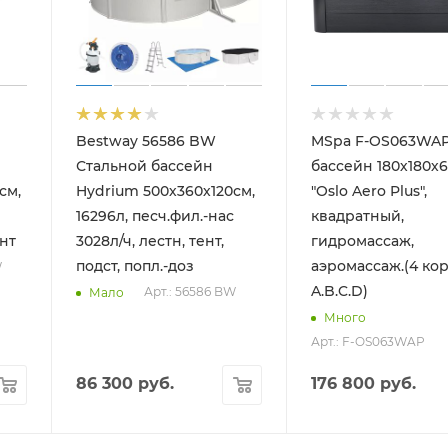
Bestway 56586 BW
MSpa F-OS063WAP
Стальной бассейн
бассейн 180х180х
см,
Hydrium 500х360х120см,
"Oslo Aero Plus",
16296л, песч.фил.-нас
квадратный,
ент
3028л/ч, лестн, тент,
гидромассаж,
подст, попл.-доз
аэромассаж.(4 ко
W
A.B.C.D)
Арт.: 56586 BW
Мало
Много
Арт.: F-OS063WAP
86 300
руб.
176 800
руб.