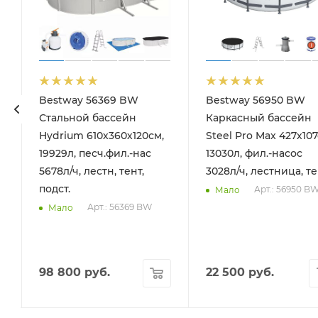
Bestway 56369 BW
Bestway 56950 BW
Стальной бассейн
Каркасный бассейн
Hydrium 610х360х120см,
Steel Pro Max 427х107
19929л, песч.фил.-нас
13030л, фил.-насос
5678л/ч, лестн, тент,
3028л/ч, лестница, т
подст.
Арт.: 56950 B
Мало
Арт.: 56369 BW
Мало
98 800
руб.
22 500
руб.