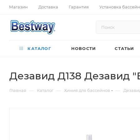
Магазин
Доставка
Гарантия
Установка бассей
КАТАЛОГ
НОВОСТИ
СТАТЬИ
Дезавид Д138 Дезавид "
—
—
—
Главная
Каталог
Химия для бассейнов
Дезавид