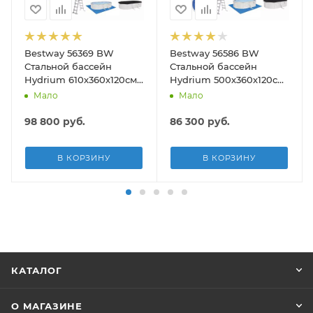
Bestway 56369 BW
Bestway 56586 BW
Стальной бассейн
Стальной бассейн
Hydrium 610х360х120см,
Hydrium 500х360х120см,
19929л, песч.фил.-нас
16296л, песч.фил.-нас
Мало
Мало
5678л/ч, лестн, тент,
3028л/ч, лестн, тент,
подст.
подст, попл.-доз
98 800
руб.
86 300
руб.
В КОРЗИНУ
В КОРЗИНУ
КАТАЛОГ
О МАГАЗИНЕ