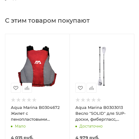
С этим товаром покупают
Aqua Marina B0304672
Aqua Marina B0303013
Жилет с
Весло "SOLID" для SUP-
пенопластовыми
доски, фибергласс,
вставками для SUP-
трехсекционное,
Мало
Достаточно
доски или каяка,
регулируемое 180-220
размер XL/XXL
см
4 015
руб.
4 979
руб.