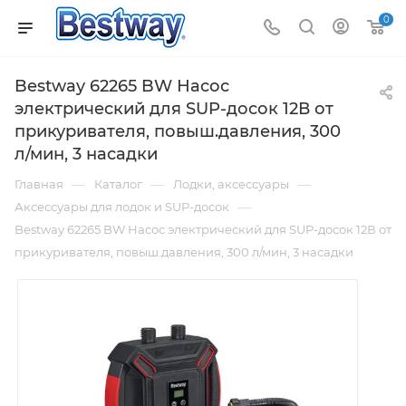
0
Bestway 62265 BW Насос
электрический для SUP-досок 12В от
прикуривателя, повыш.давления, 300
л/мин, 3 насадки
—
—
—
Главная
Каталог
Лодки, аксессуары
—
Аксессуары для лодок и SUP-досок
Bestway 62265 BW Насос электрический для SUP-досок 12В от
прикуривателя, повыш.давления, 300 л/мин, 3 насадки