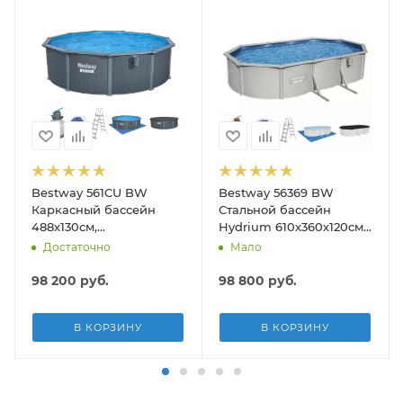
Bestway 561CU BW
Bestway 56369 BW
Каркасный бассейн
Стальной бассейн
488х130см,
Hydrium 610х360х120см,
композитный, 21490л,
19929л, песч.фил.-нас
Достаточно
Мало
песч.фил.-нас. 5678л\ч,
5678л/ч, лестн, тент,
лестн, тент, подст, дисп.
подст.
98 200
руб.
98 800
руб.
В КОРЗИНУ
В КОРЗИНУ