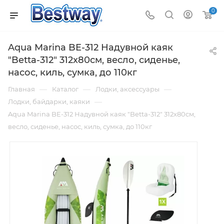
0
Aqua Marina BE-312 Надувной каяк
"Betta-312" 312x80см, весло, сиденье,
насос, киль, сумка, до 110кг
—
—
—
Главная
Каталог
Лодки, аксессуары
—
Лодки, байдарки, каяки
Aqua Marina BE-312 Надувной каяк "Betta-312" 312x80см,
весло, сиденье, насос, киль, сумка, до 110кг