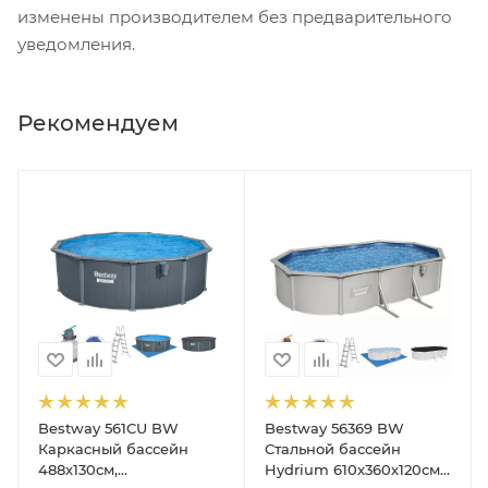
изменены производителем без предварительного
уведомления.
Рекомендуем
Bestway 561CU BW
Bestway 56369 BW
на (вакуумный очиститель, щетка для дна, шланг 6м, ручка 190с
Каркасный бассейн
Стальной бассейн
488х130см,
Hydrium 610х360х120см,