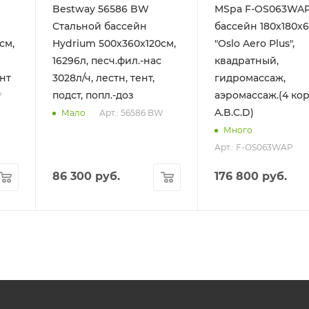
Bestway 56586 BW
MSpa F-OS063WAP
Стальной бассейн
бассейн 180х180х
см,
Hydrium 500х360х120см,
"Oslo Aero Plus",
16296л, песч.фил.-нас
квадратный,
ент
3028л/ч, лестн, тент,
гидромассаж,
подст, попл.-доз
аэромассаж.(4 ко
W
A.B.C.D)
Арт.: 56586 BW
Мало
Много
Арт.: F-OS063WAP
86 300
руб.
176 800
руб.