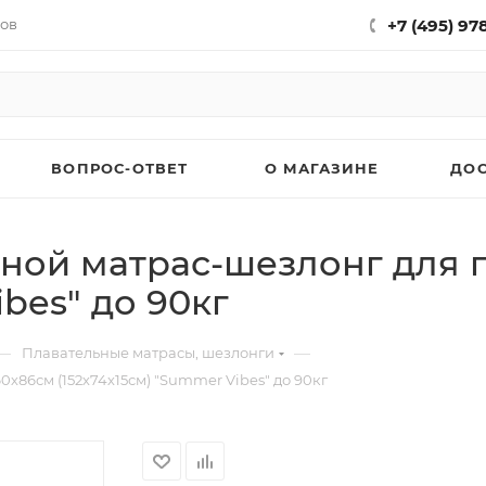
нов
+7 (495) 97
ВОПРОС-ОТВЕТ
О МАГАЗИНЕ
ДО
вной матрас-шезлонг для 
ibes" до 90кг
—
—
Плавательные матрасы, шезлонги
х86см (152х74х15см) "Summer Vibes" до 90кг