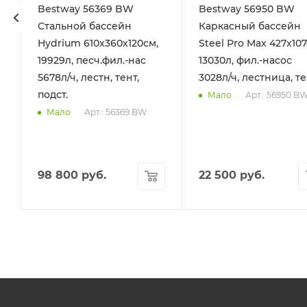
Bestway 56369 BW
Bestway 56950 BW
Стальной бассейн
Каркасный бассейн
Hydrium 610х360х120см,
Steel Pro Max 427х107
19929л, песч.фил.-нас
13030л, фил.-насос
5678л/ч, лестн, тент,
3028л/ч, лестница, т
подст.
Арт.: 56950 B
Мало
Арт.: 56369 BW
Мало
98 800
руб.
22 500
руб.