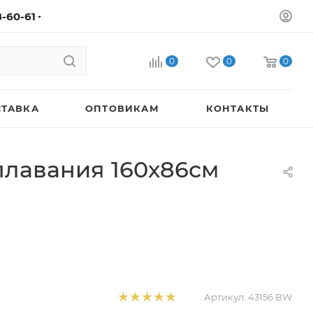
8-60-61
0
0
0
СТАВКА
ОПТОВИКАМ
КОНТАКТЫ
плавания 160х86см
Артикул:
43156 BW