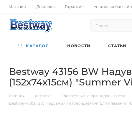
Магазин
Доставка
Гарантия
Установка бассей
КАТАЛОГ
НОВОСТИ
СТАТЬИ
Bestway 43156 BW Наду
(152х74х15см) "Summer V
—
—
Главная
Каталог
Плавательные принадлежности
Bestway 43156 BW Надувной матрас-шезлонг для плавания 160