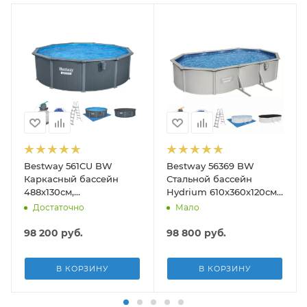
Bestway 561CU BW
Bestway 56369 BW
на (вакуумный очиститель, щетка для дна, шланг 6м, ручка 190с
Каркасный бассейн
Стальной бассейн
488х130см,
Hydrium 610х360х120см,
композитный, 21490л,
19929л, песч.фил.-нас
Достаточно
Мало
песч.фил.-нас. 5678л\ч,
5678л/ч, лестн, тент,
лестн, тент, подст, дисп.
подст.
98 200
руб.
98 800
руб.
В КОРЗИНУ
В КОРЗИНУ