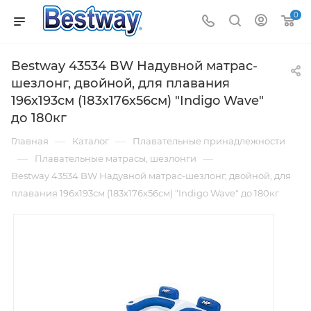
0
Bestway 43534 BW Надувной матрас-
шезлонг, двойной, для плавания
196х193см (183х176х56см) "Indigo Wave"
до 180кг
—
—
Главная
Каталог
Плавательные принадлежности
—
—
Плавательные матрасы, шезлонги
Bestway 43534 BW Надувной матрас-шезлонг, двойной, для
плавания 196х193см (183х176х56см) "Indigo Wave" до 180кг