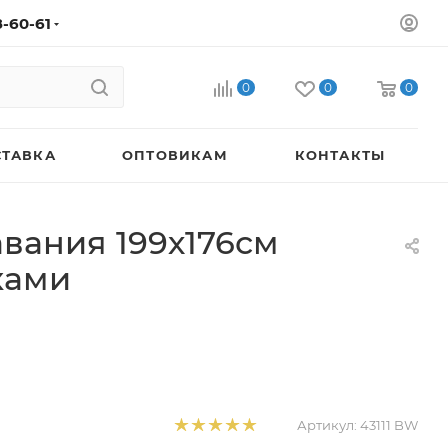
8-60-61
0
0
0
СТАВКА
ОПТОВИКАМ
КОНТАКТЫ
авания 199х176см
иками
Артикул:
43111 BW