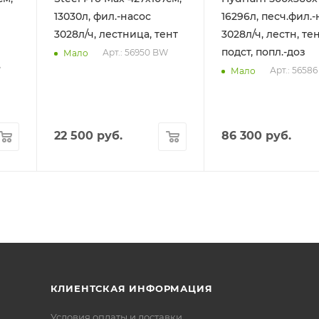
13030л, фил.-насос
16296л, песч.фил.-
3028л/ч, лестница, тент
3028л/ч, лестн, тен
подст, попл.-доз
Арт.: 56950 BW
Мало
W
Арт.: 5658
Мало
22 500
руб.
86 300
руб.
КЛИЕНТСКАЯ ИНФОРМАЦИЯ
Условия оплаты и доставки