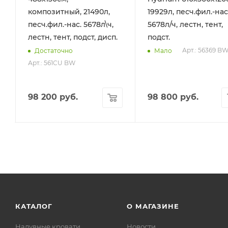
композитный, 21490л,
19929л, песч.фил.-нас
песч.фил.-нас. 5678л\ч,
5678л/ч, лестн, тент,
лестн, тент, подст, дисп.
подст.
Арт.: 56369 B
Достаточно
Мало
Арт.: 561CU BW
98 200
руб.
98 800
руб.
КАТАЛОГ
О МАГАЗИНЕ
Надувные кровати
Новости