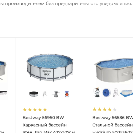
ны производителем без предварительного уведомления.
Bestway 56950 BW
Bestway 56586 B
Каркасный бассейн
Стальной бассейн
см,
Steel Pro Max 427х107см,
Hydrium 500х360х