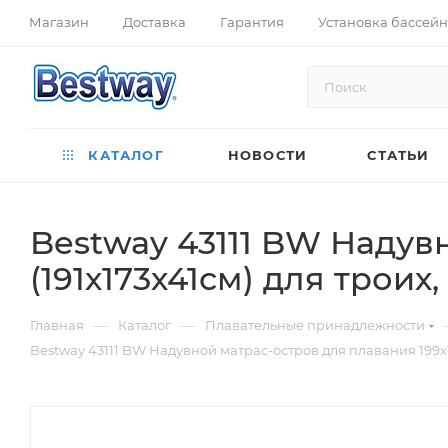
Магазин
Доставка
Гарантия
Установка бассей
КАТАЛОГ
НОВОСТИ
СТАТЬИ
Bestway 43111 BW Надув
(191х173х41см) для трои
—
—
Главная
Каталог
Плавательные принадлежности
Bestway 43111 BW Надувной матрас-остров для плавания 199х1