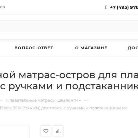
нов
+7 (495) 97
ВОПРОС-ОТВЕТ
О МАГАЗИНЕ
ДО
ной матрас-остров для пл
х, с ручками и подстаканн
—
—
Плавательные матрасы, шезлонги
76см (191х173х41см) для троих, с ручками и подстаканниками