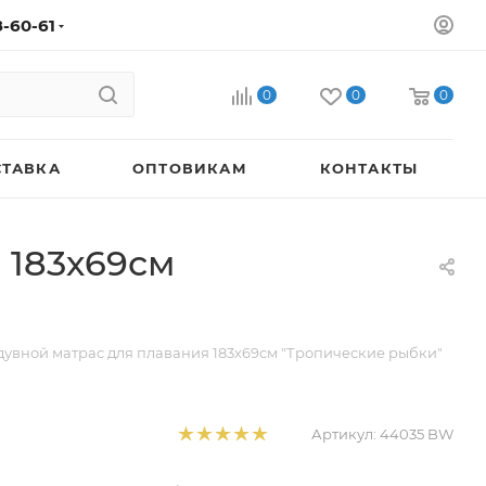
8-60-61
0
0
0
СТАВКА
ОПТОВИКАМ
КОНТАКТЫ
 183х69см
увной матрас для плавания 183х69см "Тропические рыбки"
Артикул:
44035 BW