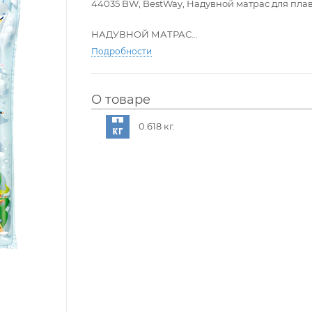
44035 BW, BestWay, Надувной матрас для плава
НАДУВНОЙ МАТРАС
* Предохранительные клапаны
Подробности
* Прочный, испытанный винил
* 2-камерная подушка
* В комплекте ремонтная заплата
О товаре
В комплект входят: Oдин надувной матрас, ре
0.618 кг.