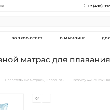
нов
+7 (495) 97
ВОПРОС-ОТВЕТ
О МАГАЗИНЕ
ДО
вной матрас для плавания
—
—
Плавательные матрасы, шезлонги
Bestway 44035 BW Над