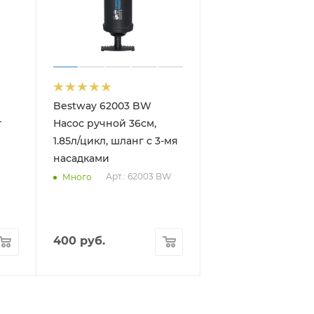
Bestway 62003 BW
т
Насос ручной 36см,
1.85л/цикл, шланг с 3-мя
насадками
Арт.: 62003 BW
Много
400
руб.