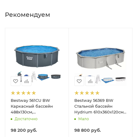
Рекомендуем
Bestway 561CU BW
Bestway 56369 BW
Каркасный бассейн
Стальной бассейн
488х130см,
Hydrium 610х360х120см,
композитный, 21490л,
19929л, песч.фил.-нас
Достаточно
Мало
песч.фил.-нас. 5678л\ч,
5678л/ч, лестн, тент,
лестн, тент, подст, дисп.
подст.
98 200
руб.
98 800
руб.