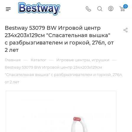
0
Bestway 53079 BW Игровой центр
234x203x129см "Спасательная вышка"
с разбрызгивателем и горкой, 276л, от
2 лет
—
—
—
Главная
Каталог
Игровые центры, игрушки
Bestway 53079 BW Игровой центр 234x203x129см
"Спасательная вышка" с разбрызгивателем и горкой, 276л,
от 2 лет