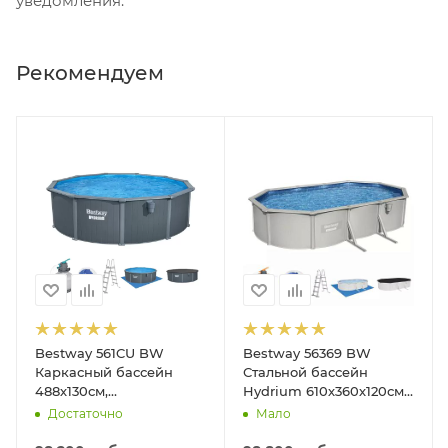
уведомления.
Рекомендуем
Bestway 561CU BW
Bestway 56369 BW
Каркасный бассейн
Стальной бассейн
488х130см,
Hydrium 610х360х120см,
композитный, 21490л,
19929л, песч.фил.-нас
Достаточно
Мало
песч.фил.-нас. 5678л\ч,
5678л/ч, лестн, тент,
лестн, тент, подст, дисп.
подст.