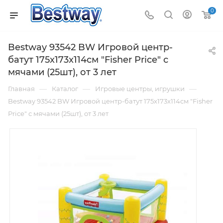
0
Bestway 93542 BW Игровой центр-
батут 175x173x114см "Fisher Price" с
мячами (25шт), от 3 лет
—
—
—
Главная
Каталог
Игровые центры, игрушки
Bestway 93542 BW Игровой центр-батут 175x173x114см "Fisher
Price" с мячами (25шт), от 3 лет