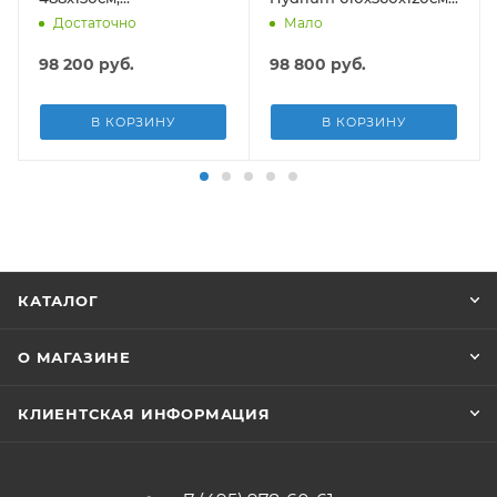
композитный, 21490л,
19929л, песч.фил.-нас
Достаточно
Мало
песч.фил.-нас. 5678л\ч,
5678л/ч, лестн, тент,
лестн, тент, подст, дисп.
подст.
98 200
руб.
98 800
руб.
В КОРЗИНУ
В КОРЗИНУ
КАТАЛОГ
О МАГАЗИНЕ
КЛИЕНТСКАЯ ИНФОРМАЦИЯ