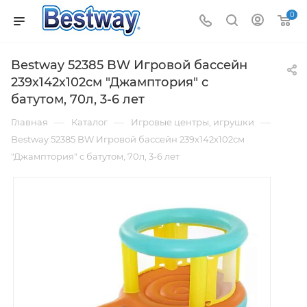
0
Bestway 52385 BW Игровой бассейн
239х142х102см "Джамптория" с
батутом, 70л, 3-6 лет
—
—
—
Главная
Каталог
Игровые центры, игрушки
Bestway 52385 BW Игровой бассейн 239х142х102см
"Джамптория" с батутом, 70л, 3-6 лет