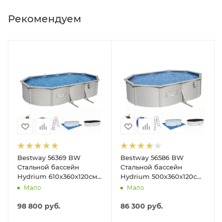
Рекомендуем
Bestway 56369 BW
Bestway 56586 BW
Стальной бассейн
Стальной бассейн
Hydrium 610х360х120см,
Hydrium 500х360х120см,
19929л, песч.фил.-нас
16296л, песч.фил.-нас
Мало
Мало
5678л/ч, лестн, тент,
3028л/ч, лестн, тент,
подст.
подст, попл.-доз
98 800
руб.
86 300
руб.