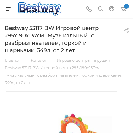
0
Bestway 53117 BW Игровой центр
295х190х137см "Музыкальный" с
разбрызгивателем, горкой и
шариками, 349л, от 2 лет
—
—
—
Главная
Каталог
Игровые центры, игрушки
Bestway 53117 BW Игровой центр 295х190х137см
"Музыкальный" с разбрызгивателем, горкой и шариками,
349л, от 2 лет