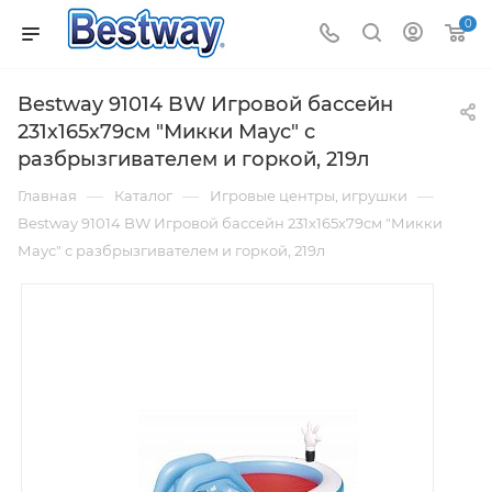
0
Bestway 91014 BW Игровой бассейн
231х165х79см "Микки Маус" с
разбрызгивателем и горкой, 219л
—
—
—
Главная
Каталог
Игровые центры, игрушки
Bestway 91014 BW Игровой бассейн 231х165х79см "Микки
Маус" с разбрызгивателем и горкой, 219л