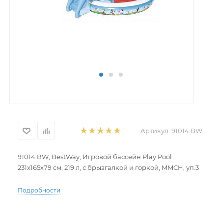
Артикул:
91014 BW
91014 BW, BestWay, Игровой бассейн Play Pool
231х165х79 см, 219 л, с брызгалкой и горкой, MMCH, уп.3
* Предохранительные клапаны
Подробности
* Прочный, испытанный винил
*Съёмная горка, привязываемая шнуром