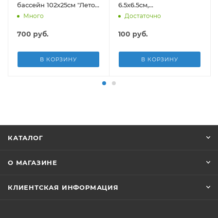
бассейн 102х25см "Лето"
6.5х6.5см,
с надувным дном, 62л,
самоклеящиеся
Много
Достаточно
от 2 лет
заплатки, 10шт
700
руб.
100
руб.
В КОРЗИНУ
В КОРЗИНУ
КАТАЛОГ
О МАГАЗИНЕ
КЛИЕНТСКАЯ ИНФОРМАЦИЯ