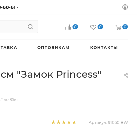
8-60-61
0
0
0
СТАВКА
ОПТОВИКАМ
КОНТАКТЫ
см "Замок Princess"
" до 85кг
Артикул:
91050 BW