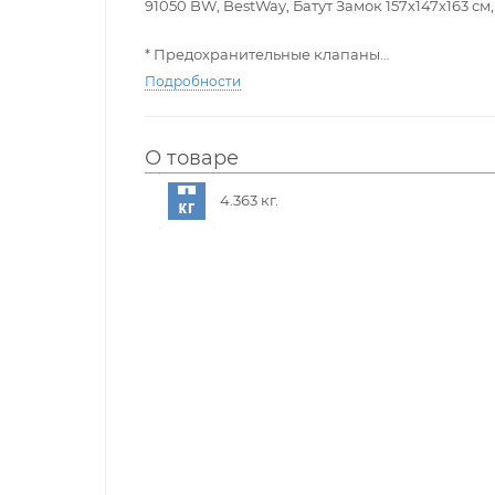
91050 BW, BestWay, Батут Замок 157х147х163 см, 
* Предохранительные клапаны
* Прочный, испытанный винил
Подробности
* Съемные надувные стенки
* В комплекте ремонтная заплатка
В комплект входят: Один центр, заплатка для
О товаре
4.363 кг.