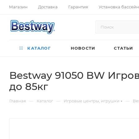
Магазин
Доставка
Гарантия
Установка бассей
КАТАЛОГ
НОВОСТИ
СТАТЬИ
Bestway 91050 BW Игрово
до 85кг
—
—
—
Главная
Каталог
Игровые центры, игрушки
Be