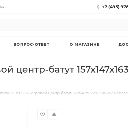
нов
+7 (495) 97
ВОПРОС-ОТВЕТ
О МАГАЗИНЕ
ДО
й центр-батут 157х147х163
stway 91050 BW Игровой центр-батут 157х147х163см "Замок Princess