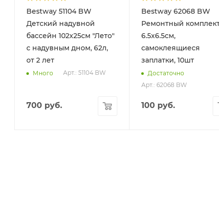
Bestway 51104 BW
Bestway 62068 BW
Детский надувной
Ремонтный комплек
бассейн 102х25см "Лето"
6.5х6.5см,
с надувным дном, 62л,
самоклеящиеся
от 2 лет
заплатки, 10шт
Арт.: 51104 BW
Много
Достаточно
Арт.: 62068 BW
700
руб.
100
руб.