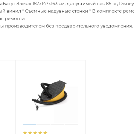
атут Замок 157х147х163 см, допустимый вес 85 кг, Disney
ый винил * Съемные надувные стенки * В комплекте рем
ля ремонта
ны производителем без предварительного уведомления.