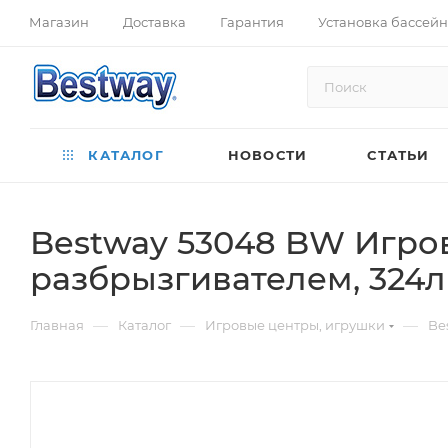
Магазин
Доставка
Гарантия
Установка бассей
КАТАЛОГ
НОВОСТИ
СТАТЬИ
Bestway 53048 BW Игров
разбрызгивателем, 324л
—
—
—
Главная
Каталог
Игровые центры, игрушки
Be