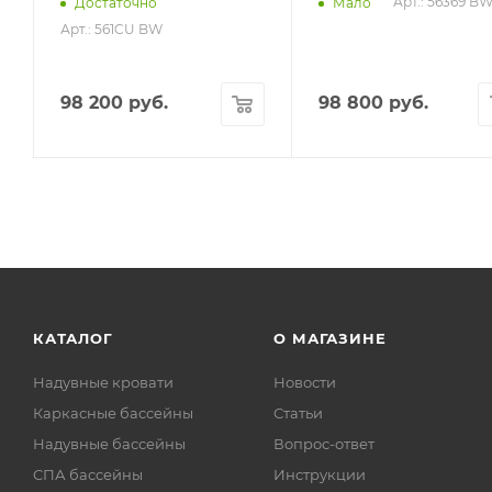
Арт.: 56369 B
Достаточно
Мало
Арт.: 561CU BW
98 200
руб.
98 800
руб.
КАТАЛОГ
О МАГАЗИНЕ
Надувные кровати
Новости
Каркасные бассейны
Статьи
Надувные бассейны
Вопрос-ответ
СПА бассейны
Инструкции