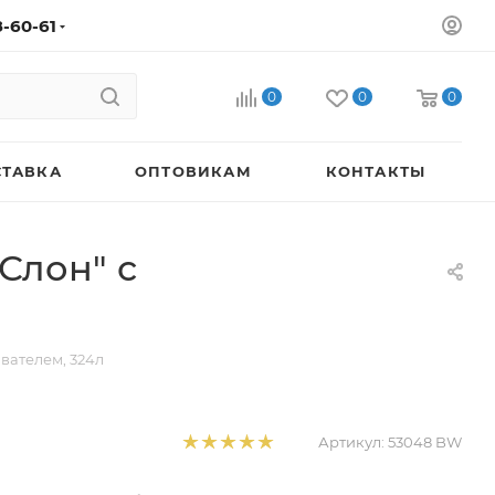
8-60-61
0
0
0
СТАВКА
ОПТОВИКАМ
КОНТАКТЫ
Слон" с
вателем, 324л
Артикул:
53048 BW