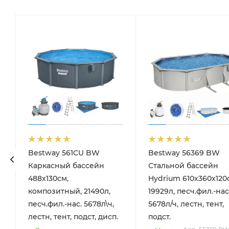
Bestway 561CU BW
Bestway 56369 BW
Каркасный бассейн
Стальной бассейн
488х130см,
Hydrium 610х360х120
композитный, 21490л,
19929л, песч.фил.-нас
песч.фил.-нас. 5678л\ч,
5678л/ч, лестн, тент,
лестн, тент, подст, дисп.
подст.