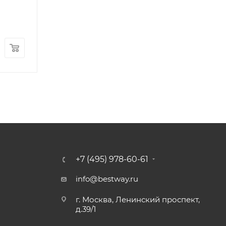
A.B.C.D)
Много
Арт.: F-OS063WAP
176 800
руб.
600
руб.
+7 (495) 978-60-61
info@bestway.ru
г. Москва, Ленинский проспект,
д.39/1