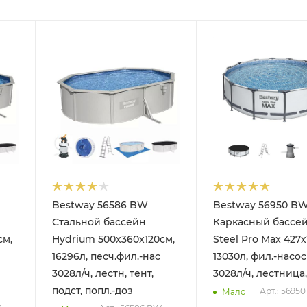
Bestway 56586 BW
Bestway 56950 B
Стальной бассейн
Каркасный бассе
см,
Hydrium 500х360х120см,
Steel Pro Max 427х
16296л, песч.фил.-нас
13030л, фил.-насос
3028л/ч, лестн, тент,
3028л/ч, лестница,
подст, попл.-доз
Арт.: 5695
Мало