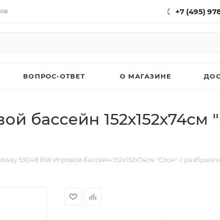
нов
+7 (495) 97
ВОПРОС-ОТВЕТ
О МАГАЗИНЕ
ДО
ой бассейн 152х152х74см "
stway 53048 BW Игровой бассейн 152х152х74см "Слон" с разбрызги