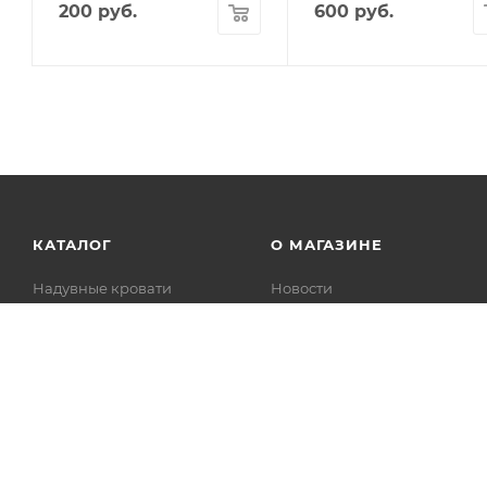
200
руб.
600
руб.
КАТАЛОГ
О МАГАЗИНЕ
Надувные кровати
Новости
Каркасные бассейны
Статьи
Надувные бассейны
Вопрос-ответ
СПА бассейны
Инструкции
Игровые центры
Каталоги Bestway
Аксессуары для бассейна