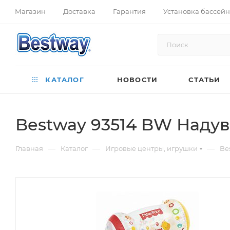
Магазин
Доставка
Гарантия
Установка бассей
КАТАЛОГ
НОВОСТИ
СТАТЬИ
Bestway 93514 BW Надувн
—
—
—
Главная
Каталог
Игровые центры, игрушки
Be