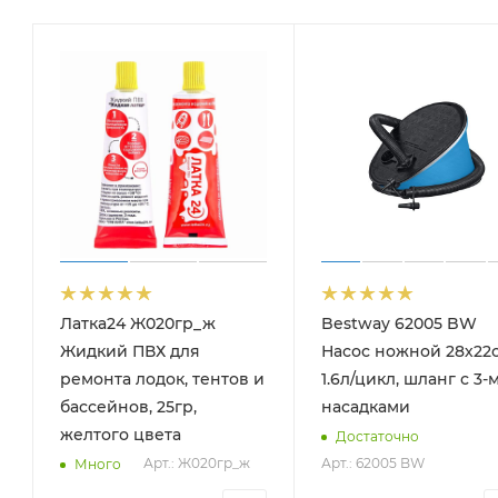
Латка24 Ж020гр_ж
Bestway 62005 BW
Жидкий ПВХ для
Насос ножной 28х22с
ремонта лодок, тентов и
1.6л/цикл, шланг с 3-
бассейнов, 25гр,
насадками
желтого цвета
Достаточно
Арт.: Ж020гр_ж
Арт.: 62005 BW
Много