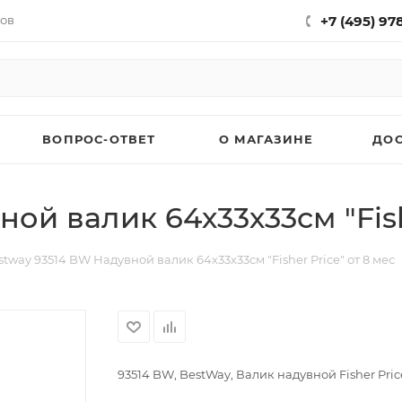
нов
+7 (495) 97
ВОПРОС-ОТВЕТ
О МАГАЗИНЕ
ДО
ой валик 64х33х33см "Fishe
stway 93514 BW Надувной валик 64х33х33см "Fisher Price" от 8 мес
93514 BW, BestWay, Валик надувной Fisher Price, 