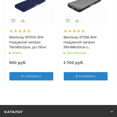
Bestway 67000 BW
Bestway 67556 BW
Надувной матрас
Надувной матрас
76х185х22см, до 150кг
99х188х30см с
подголовником,
Мало
Достаточно
встр.насос 220В, до
150кг
900
руб.
2 700
руб.
В КОРЗИНУ
В КОРЗИНУ
КАТАЛОГ