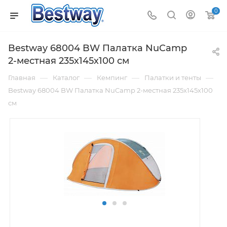
0
Bestway 68004 BW Палатка NuCamp
2-местная 235х145х100 см
—
—
—
—
Главная
Каталог
Кемпинг
Палатки и тенты
Bestway 68004 BW Палатка NuCamp 2-местная 235х145х100
см