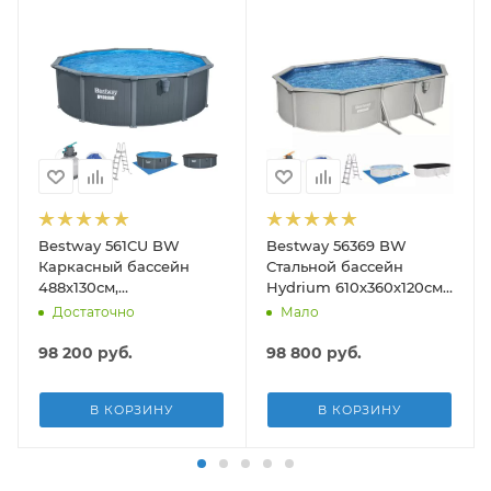
Bestway 561CU BW
Bestway 56369 BW
Каркасный бассейн
Стальной бассейн
488х130см,
Hydrium 610х360х120см,
композитный, 21490л,
19929л, песч.фил.-нас
Достаточно
Мало
песч.фил.-нас. 5678л\ч,
5678л/ч, лестн, тент,
лестн, тент, подст, дисп.
подст.
98 200
руб.
98 800
руб.
В КОРЗИНУ
В КОРЗИНУ