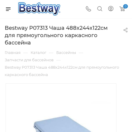
0
Bestway P07313 Чаша 488х244х122см
для прямоугольного каркасного
бассейна
—
—
—
Главная
Каталог
Бассейны
—
Запчасти для бассейнов
Bestway P07313 Чаша 488х244х122см для прямоугольного
каркасного бассейна