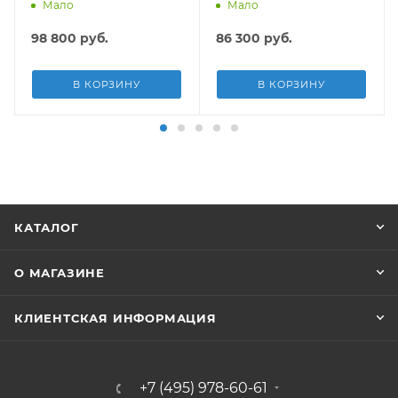
19929л, песч.фил.-нас
16296л, песч.фил.-нас
Мало
Мало
5678л/ч, лестн, тент,
3028л/ч, лестн, тент,
подст.
подст, попл.-доз
98 800
руб.
86 300
руб.
В КОРЗИНУ
В КОРЗИНУ
КАТАЛОГ
О МАГАЗИНЕ
КЛИЕНТСКАЯ ИНФОРМАЦИЯ
+7 (495) 978-60-61