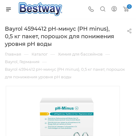
0
Bayrol 4594412 pH-минус (PH minus),
0,5 кг пакет, порошок для понижения
уровня рН воды
—
—
—
Главная
Каталог
Химия для бассейнов
—
Bayrol, Германия
Bayrol 4594412 pH-минус (PH minus), 0,5 кг пакет, порошок
для понижения уровня рН воды