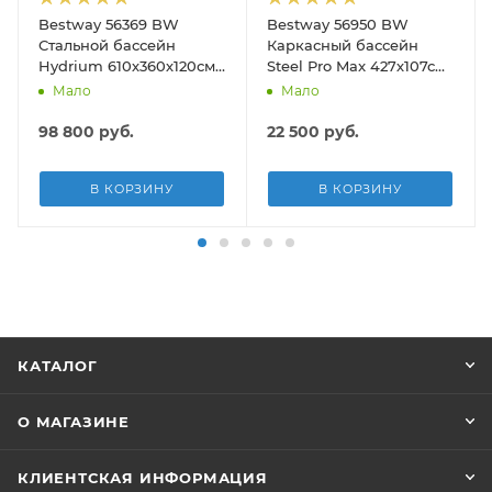
Bestway 56369 BW
Bestway 56950 BW
Стальной бассейн
Каркасный бассейн
Hydrium 610х360х120см,
Steel Pro Max 427х107см,
19929л, песч.фил.-нас
13030л, фил.-насос
Мало
Мало
5678л/ч, лестн, тент,
3028л/ч, лестница, тент
подст.
98 800
руб.
22 500
руб.
В КОРЗИНУ
В КОРЗИНУ
КАТАЛОГ
О МАГАЗИНЕ
КЛИЕНТСКАЯ ИНФОРМАЦИЯ