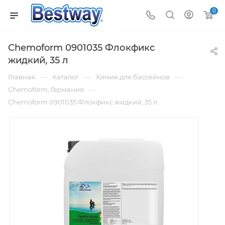
0
Chemoform 0901035 Флокфикс
жидкий, 35 л
—
—
—
Главная
Каталог
Химия для бассейнов
—
Chemoform, Германия
Chemoform 0901035 Флокфикс жидкий, 35 л