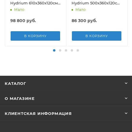
Hydrium 610х360х120см,
Hydrium 500х360х120см,
19929л, песч.фил.-нас
16296л, песч.фил.-нас
Мало
Мало
5678л/ч, лестн, тент,
3028л/ч, лестн, тент,
подст.
подст, попл.-доз
98 800
руб.
86 300
руб.
В КОРЗИНУ
В КОРЗИНУ
КАТАЛОГ
О МАГАЗИНЕ
КЛИЕНТСКАЯ ИНФОРМАЦИЯ