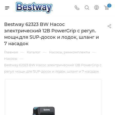
0
Bestway 62323 BW Насос
электрический 12В PowerGrip с регул.
мощн.для SUP-досок и лодок, шланг и
7 насадок
—
—
—
Главная
Каталог
Насосы, ремкомплекты
—
Насосы
Bestway 62323 BW Насос электрический 12В PowerGrip с
регул. мощн.для SUP-досок и лодок, шланг и 7 насадок